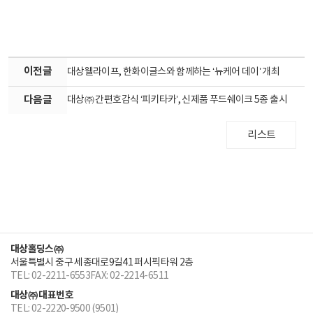
이전글
대상웰라이프, 한화이글스와 함께하는 ‘뉴케어 데이’ 개최
다음글
대상㈜ 간편호감식 ‘피키타카’, 신제품 푸드쉐이크 5종 출시
리스트
대상홀딩스㈜
서울특별시 중구 세종대로9길41 퍼시픽타워 2층
TEL: 02-2211-6553
FAX: 02-2214-6511
대상㈜ 대표번호
TEL: 02-2220-9500 (9501)