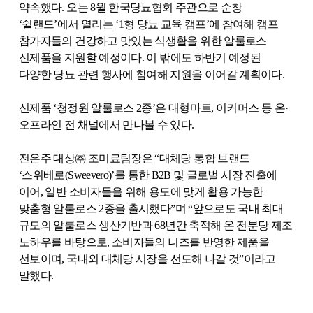
약속했다
.
오는
8
월 한국당뇨협회 주관으로 순창
‘쉴랜드’에서 열리는 ‘
1
형 당뇨 교육 캠프’에 참여해 캠프
참가자들의 건강하고 맛있는 식생활을 위한 알룰로스
신제품을 지원할 예정이다
.
이 밖에도 하반기 예정된
다양한 당뇨 관련 행사에 참여해 지원을 이어갈 계획이다
.
신제품 ‘청정원 알룰로스
2
종’은 대형마트
,
이커머스 등 온·
오프라인 전 채널에서 만나볼 수 있다
.
전은주 대상㈜ 조미료팀장은 “대체당 통합 브랜드
‘스위베로
(Sweevero)
’를 통한
B2B
및 글로벌 시장 진출에
이어
,
일반 소비자들을 위해 용도에 맞게 활용 가능한
맞춤형 알룰로스
2
종을 출시했다”며 “앞으로도 국내 최대
규모의 알룰로스 생산기반과
68
년간 축적해 온 전분당 제조
노하우를 바탕으로
,
소비자들의 니즈를 반영한 제품을
선보이며
,
국내외 대체당 시장을 선도해 나갈 것”이라고
말했다
.