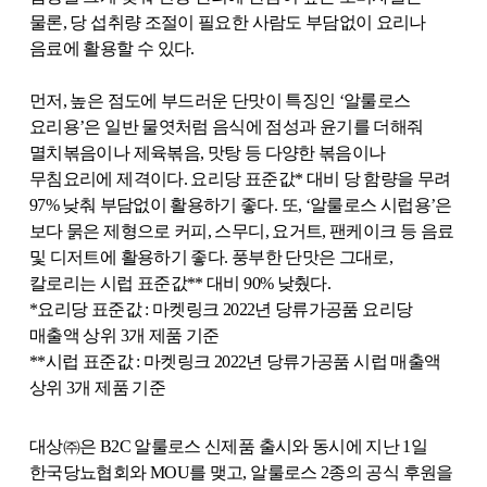
물론
,
당 섭취량 조절이 필요한 사람도 부담없이 요리나
음료에 활용할 수 있다
.
먼저
,
높은 점도에 부드러운 단맛이 특징인 ‘알룰로스
요리용’은 일반 물엿처럼 음식에 점성과 윤기를 더해줘
멸치볶음이나 제육볶음
,
맛탕 등 다양한 볶음이나
무침요리에 제격이다
.
요리당 표준값
*
대비 당 함량을 무려
97%
낮춰 부담없이 활용하기 좋다
.
또
,
‘알룰로스 시럽용’은
보다 묽은 제형으로 커피
,
스무디
,
요거트
,
팬케이크 등 음료
및 디저트에 활용하기 좋다
.
풍부한 단맛은 그대로
,
칼로리는 시럽 표준값
**
대비
90%
낮췄다
.
*
요리당 표준값
:
마켓링크
2022
년 당류가공품 요리당
매출액 상위
3
개 제품 기준
**
시럽 표준값
:
마켓링크
2022
년 당류가공품 시럽 매출액
상위
3
개 제품 기준
대상㈜은
B2C
알룰로스 신제품 출시와 동시에 지난
1
일
한국당뇨협회와
MOU
를 맺고
,
알룰로스
2
종의 공식 후원을