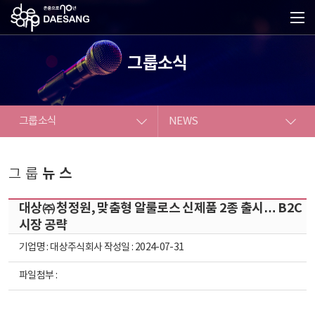
그룹소식
그룹소식
NEWS
대상소개
NEWS
뉴스
그룹
사업소개
ESG
대상㈜ 청정원, 맞춤형 알룰로스 신제품 2종 출시… B2C
IR
시장 공략
기업명 : 대상주식회사 작성일 : 2024-07-31
그룹소식
파일첨부 :