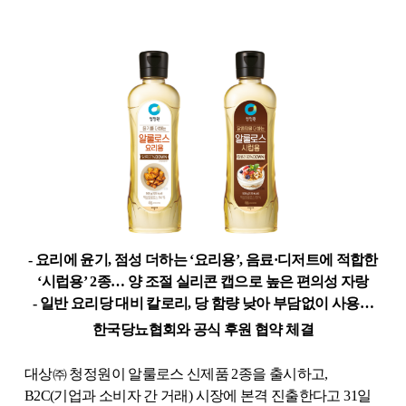
-
요리에 윤기
,
점성 더하는 ‘요리용’
,
음료·디저트에 적합한
‘시럽용’
2
종… 양 조절 실리콘 캡으로 높은 편의성 자랑
-
일반 요리당 대비 칼로리
,
당 함량 낮아 부담없이 사용…
한국당뇨협회와 공식 후원 협약 체결
대상㈜ 청정원이 알룰로스 신제품
2
종을 출시하고
,
B2C(
기업과 소비자 간 거래
)
시장에 본격 진출한다고
31
일