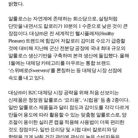
밝혔다
.
알룰로스는 자연계에 존재하는 희소당으로
,
설탕처럼
단맛을 내면서도 칼로리가
10
분의
1
수준으로 낮은 것이 큰
장점이다
.
대상㈜은 전 세계적인 헬시플레저
(Healthy
Pleasure)
트렌드에 힘입어 저칼로리 감미료 수요가 급증할
것에 대비해 지난해 군산 전분당 공장에 국내 최대 규모의
알룰로스 생산기반을 구축하며 본격 생산에 돌입했다
.
올해
1
월에는 대체당 카테고리를 아우르는 통합 브랜드
‘스위베로
(Sweevero)
’를 론칭하는 등 대체당 시장 선점에
속도를 내고 있다
.
대상㈜이
B2C
대체당 시장 공략을 위해 처음 선보이는
신제품은 청정원 알룰로스 ‘요리용’
,
‘시럽용’ 등 총
2
종이다
.
일반 알룰로스 제품들과 달리 점도과 감미도를 각각 다르게
만들어 용도에 따라 활용할 수 있는 맞춤형 알룰로스로
,
양
조절이 용이한 실리콘 캡을 적용해 사용법이 더욱 편리한
것도 장점이다
.
일반 요리당 및 시럽 대비 칼로리와 당
함량을 크게 낮춰 건강 관리에 관심이 높은 소비자들은