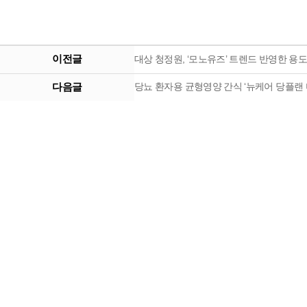
이전글
대상 청정원, ‘모노유즈’ 트렌드 반영한 용도
다음글
당뇨 환자용 균형영양 간식 ‘뉴케어 당플랜 