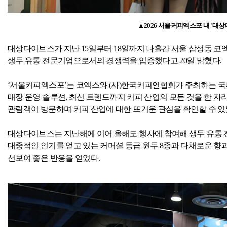
▲
2026
서울커피엑스포 내
'
대상
대
상다이브스가 지난
15
일부터
18
일까지 나흘간 서울 삼성동 코엑
생두 유통 전문기업으로서의 경쟁력을 입증했다고
20
일 밝혔다
.
‘서울커피엑스포’는 코엑스와
(
사
)
한국커피연합회가 주최하는 국
매장 운영 솔루션
,
최신 트렌드까지 커피 산업의 모든 것을 한 자
관람객이 방문하며 커피 산업에 대한 뜨거운 관심을 확인할 수 
대상다이브스는 지난해에 이어 올해도 행사에 참여해 생두 유통 
대중적인 인기를 얻고 있는 커머셜 등급 원두
8
종과 다채로운 향과
선보여 좋은 반응을 얻었다
.