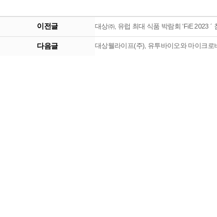
이전글
대상㈜, 유럽 최대 식품 박람회 ‘FiE 202
다음글
대상웰라이프(주), 유투바이오와 마이크로바