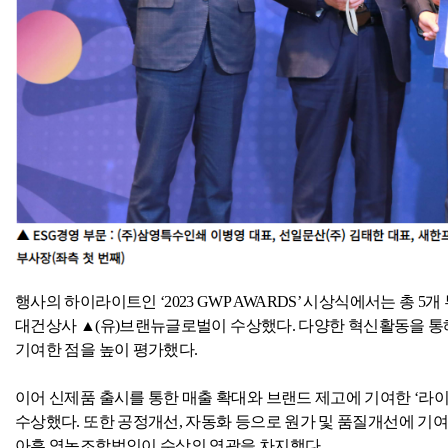
행사의 하이라이트인 ‘
2023 GWP AWARDS
’ 시상식에서는 총
5
개
대건상사 ▲
(
유
)
브랜뉴글로벌이 수상했다
.
다양한 혁신활동을 통해
기여한 점을 높이 평가했다
.
이어 신제품 출시를 통한 매출 확대와 브랜드 제고에 기여한 
수상했다
.
또한 공정개선
,
자동화 등으로 원가 및 품질개선에 기
아흥 영농조합법인이 수상의 영광을 차지했다
.