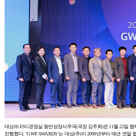
대상㈜
ESG
경영실 동반성장사무국
(
국장 김주희
)
은
11
월
22
일 협
진행했다
.
‘
GWP AWARDS
’는 대상
(
주
)
이
2009
년부터 매년 연말 