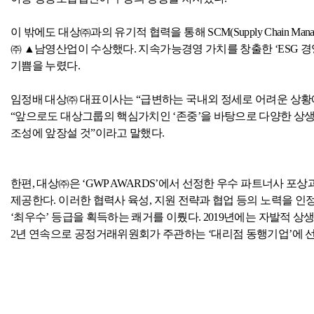
이 밖에도 대상㈜과의 유기적 협력을 통해
SCM(Supply Chain Mana
㈜ ▲남영산업이 수상했다
.
지속가능경영 가치를 창출한 ‘
ESG
경
기쁨을 누렸다
.
임정배 대상㈜ 대표이사는 “급변하는 국내외 정세로 어려운 상황
“앞으로도 대상그룹의 핵심가치인 ‘존중’을 바탕으로 다양한 상
조성에 앞장설 것”이라고 말했다
.
한편
,
대상㈜은 ‘
GWP AWARDS
’에서 선정한 우수 파트너사 포상
제공한다
.
이러한 협력사 육성
,
지원 전략과 협업 등의 노력을 인
‘최우수’ 등급을 획득하는 쾌거를 이뤘다
. 2019
년에는 자발적 상
2
년 연속으로 공정거래위원회가 주관하는 ‘대리점 동행기업’에 선