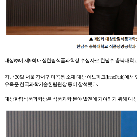
대상㈜이 제
9
회 대상한림식품과학상 수상자로 한남수 충북대학
지난
30
일 서울 강서구 마곡동 소재 대상 이노파크
(InnoPark)
에서 
유욱준 한국과학기술한림원장 등이 참석했다
.
대상한림식품과학상은 식품과학 분야 발전에 기여하기 위해 