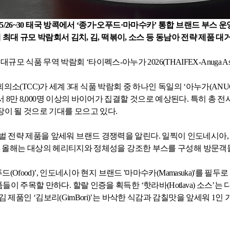
 5/26~30
태국 방콕에서 ‘종가·오푸드·마마수카’ 통합 브랜드 부스 운
 최대 규모 박람회서 김치
,
김
,
떡볶이
,
소스 등 동남아 전략 제품 대
 대규모 식품 무역 박람회 ‘타이펙스
-
아누가
2026(THAIFEX-Anuga Asi
회의소
(TCC)
가 세계
3
대 식품 박람회 중 하나인 독일의 ‘아누가
(ANU
서
8
만
8,000
명 이상의 바이어가 집결할 것으로 예상된다
.
특히 총 전
장이 될 것으로 기대를 모으고 있다
.
벌 전략 제품을 앞세워 브랜드 경쟁력을 알린다
.
일찍이 인도네시아
 올해는 대상의 헤리티지와 정체성을 강조한 부스를 구성해 방문객
푸드
(Ofood)
’
,
인도네시아 현지 브랜드
'
마마수카
(Mamasuka)'
를 필두로
품들이 주목할 만하다
.
할랄 인증을 획득한 ‘핫라바
(Hotlava)
소스’는 
김 제품인 ‘김보리
(GimBori)
’는 바삭한 식감과 감칠맛을 앞세워
1
인 