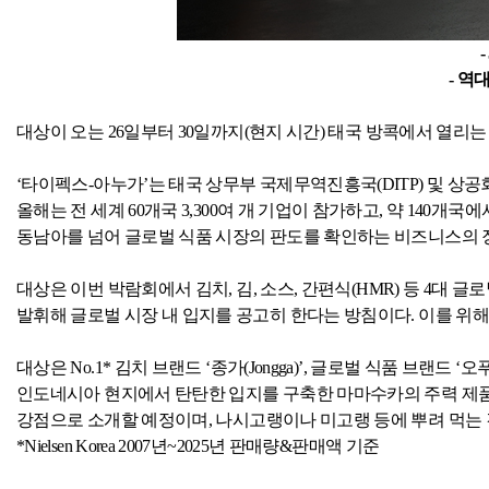
-
-
역대
대상이 오는
26
일부터
30
일까지
(
현지 시간
)
태국 방콕에서 열리는
‘타이펙스
-
아누가’는 태국 상무부 국제무역진흥국
(DITP)
및 상공
올해는 전 세계
60
개국
3,300
여 개 기업이 참가하고
,
약
140
개국에
동남아를 넘어 글로벌 식품 시장의 판도를 확인하는 비즈니스의 
대상은 이번 박람회에서 김치
,
김
,
소스
,
간편식
(HMR)
등
4
대 글로
발휘해 글로벌 시장 내 입지를 공고히 한다는 방침이다
.
이를 위해
대상은
No.1*
김치 브랜드 ‘종가
(Jongga)
’
,
글로벌 식품 브랜드 ‘오
인도네시아 현지에서 탄탄한 입지를 구축한 마마수카의 주력 제
강점으로 소개할 예정이며
,
나시고랭이나 미고랭 등에 뿌려 먹는 
*Nielsen Korea 2007
년
~2025
년 판매량
&
판매액 기준