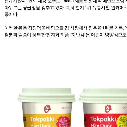
전개해왔다
.
현재 대상 오푸드
(Ofood)
제품은 현대식 메인스트림
아우르는 공급망을 갖추고 있다
.
특히 현지
1
위 유통사인 윈커머
중이다
.
이러한 유통 경쟁력을 바탕으로 김 시장에서 점유율
1
위를 기록
, 2
철분과 칼슘이 풍부한 현지화 제품 ‘자반김’은 어린이 영양식으