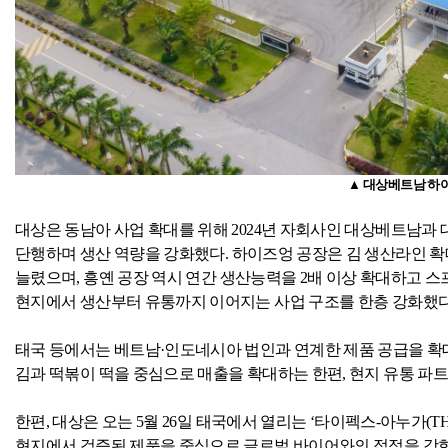
▲ 대상베트남 하
대상은 동남아 사업 확대를 위해
2024
년 자회사인 대상베트남과 
단행하며 생산 역량을 강화했다
.
하이즈엉 공장은 김 생산라인 확
늘렸으며
,
흥옌 공장 역시 연간 생산능력을
2
배 이상 확대하고 스
현지에서 생산부터 유통까지 이어지는 사업 구조를 한층 강화했
태국 등에서는 베트남·인도네시아 법인과 연계한 제품 공급을 확
김과 떡볶이 떡을 중심으로 매출을 확대하는 한편
,
현지 유통 파
한편
,
대상은 오는
5
월
26
일 태국에서 열리는 ‘타이펙스
-
아누가
(T
현지에서 검증된 제품을 중심으로 글로벌 바이어와의 접점을 강