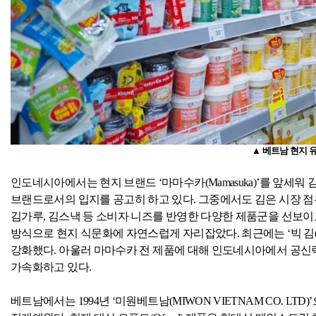
▲ 베트남 현지 
인도네시아에서는 현지 브랜드 ‘마마수카
(Mamasuka)
’를 앞세워 
브랜드로서의 입지를 공고히 하고 있다
.
그중에서도 김은 시장 점
김가루
,
김스낵 등 소비자 니즈를 반영한 다양한 제품군을 선보이
방식으로 현지 식문화에 자연스럽게 자리잡았다
.
최근에는 ‘빅 김
강화했다
.
아울러 마마수카 전 제품에 대해 인도네시아에서 공신
가속화하고 있다
.
베트남에서는
1994
년 ‘미원베트남
(MIWON VIETNAM CO. LTD)