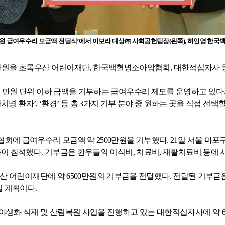
원 급여우수리 모금액 전달식’에서 이보라 대상㈜ 사회공헌팀장
(
왼쪽
),
허인영 한국
만원을 초록우산 어린이재단
,
한국백혈병소아암협회
,
대한적십자사 
 만원 단위 이하 금액을 기부하는 급여우수리 제도를 운영하고 있다
난치병 환자’
,
‘환경’ 등 총
3
가지 기부 분야 중 원하는 곳을 직접 선택할
협회에 급여우수리 모금액 약
2500
만원을 기부했다
. 21
일 서울 마포
등이 참석했다
.
기부금은 환우들의 이식비
,
치료비
,
재활치료비 등에 
우산 어린이재단에 약
6500
만원의 기부금을 전달했다
.
전달된 기부금은
일 계획이다
.
 야생화 식재 및 산림복원 사업을 진행하고 있는 대한적십자사에 약
6