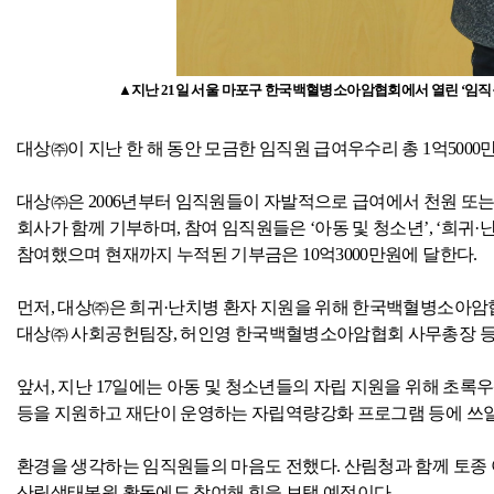
▲지난
21
일 서울 마포구 한국백혈병소아암협회에서 열린 ‘임직
대상㈜이 지난 한 해 동안 모금한 임직원 급여우수리 총
1
억
5000
대상㈜은
2006
년부터 임직원들이 자발적으로 급여에서 천원 또는
회사가 함께 기부하며
,
참여 임직원들은 ‘아동 및 청소년’
,
‘희귀·
참여했으며 현재까지 누적된 기부금은
10
억
3000
만원에 달한다
.
먼저
,
대상㈜은 희귀·난치병 환자 지원을 위해 한국백혈병소아암
대상㈜ 사회공헌팀장
,
허인영 한국백혈병소아암협회 사무총장 
앞서
,
지난
17
일에는 아동 및 청소년들의 자립 지원을 위해 초록
등을 지원하고 재단이 운영하는 자립역량강화 프로그램 등에 쓰
환경을 생각하는 임직원들의 마음도 전했다
.
산림청과 함께 토종
산림생태복원 활동에도 참여해 힘을 보탤 예정이다
.