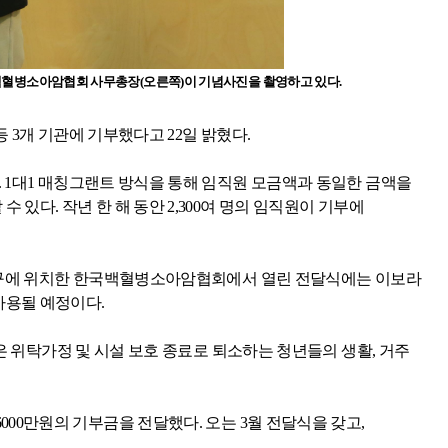
백혈병소아암협회 사무총장
(
오른쪽
)
이 기념사진을 촬영하고 있다
.
등
3
개 기관에 기부했다고
22
일 밝혔다
.
. 1
대
1
매칭그랜트 방식을 통해 임직원 모금액과 동일한 금액을
 수 있다
.
작년 한 해 동안
2,300
여 명의 임직원이 기부에
구에 위치한 한국백혈병소아암협회에서 열린 전달식에는 이보라
사용될 예정이다
.
 위탁가정 및 시설 보호 종료로 퇴소하는 청년들의 생활
,
거주
000
만원의 기부금을 전달했다
.
오는
3
월 전달식을 갖고
,